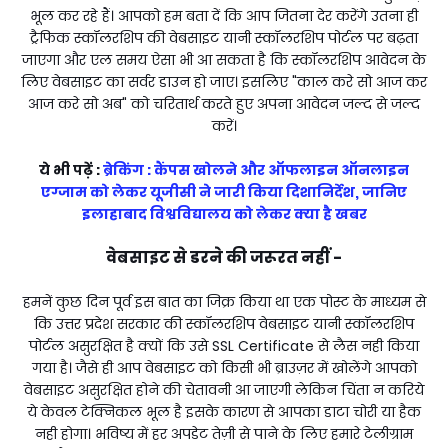
भूल कर रहे हैं। आपको हम बता दें कि आप जितना देर करेंगे उतना ही
ट्रैफिक स्कॉलरशिप की वेबसाइट यानी स्कॉलरशिप पोर्टल पर बढ़ता
जाएगा और एल समय ऐसा भी आ सकता है कि स्कॉलरशिप आवेदन के
लिए वेबसाइट का सर्वर डाउन हो जाए। इसलिए "काल करे सो आज कर
आज करे सो अब" को चरितार्थ करते हुए अपना आवेदन जल्द से जल्द
करें।
ये भी पढ़ें :
ब्रेकिंग : कैंपस खोलने और ऑफलाइन ऑनलाइन
एग्जाम को लेकर यूजीसी ने जारी किया दिशानिर्देश, जानिए
इलाहाबाद विश्वविद्यालय को लेकर क्या है खबर
वेबसाइट से डरने की जरूरत नहीं -
हमनें कुछ दिन पूर्व इस बात का जिक्र किया था एक पोस्ट के माध्यम से
कि उत्तर प्रदेश सरकार की स्कॉलरशिप वेबसाइट यानी स्कॉलरशिप
पोर्टल असुरक्षित है क्यों कि उसे SSL Certificate से लैस नही किया
गया है। जैसे ही आप वेबसाइट को किसी भी ब्राउज़र में खोलेंगे आपको
वेबसाइट असुरक्षित होने की चेतावनी आ जाएगी लेकिन चिंता न करिये
ये केवल टेक्निकल भूल है इसके कारण से आपका डाटा चोरी या हैक
नही होगा। भविष्य में हर अपडेट तेज़ी से पाने के लिए हमारे टेलीग्राम