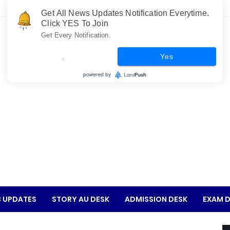
Get All News Updates Notification Everytime.
Click YES To Join
Get Every Notification.
.
Yes
 UPDATES
STORY AU DESK
ADMISSION DESK
EXAM D