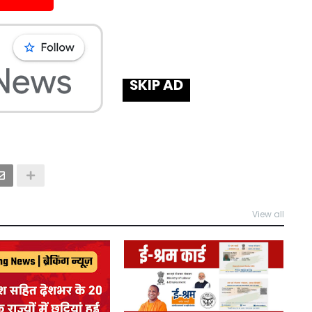
SKIP AD
View all