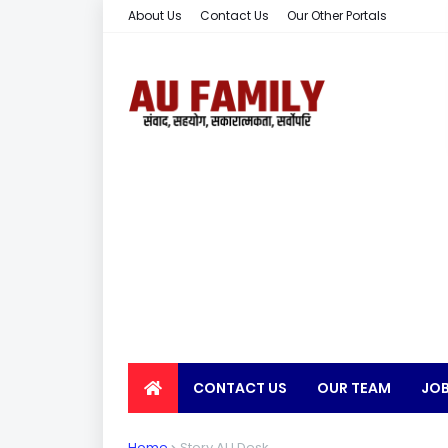
About Us
Contact Us
Our Other Portals
CONTACT US
OUR TEAM
JOB
EARN MONEY
Home
Story AU Desk