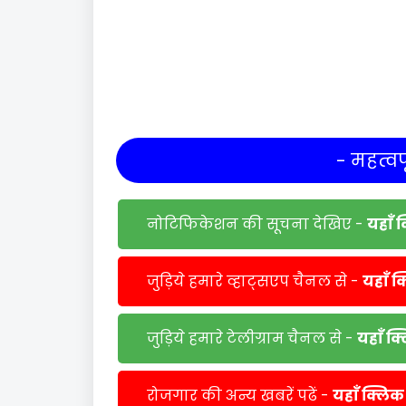
- महत्वपू
नोटिफिकेशन की सूचना देखिए -
यहाँ 
जुड़िये हमारे व्हाट्सएप चैनल से -
यहाँ क
जुड़िये हमारे टेलीग्राम चैनल से -
यहाँ क
रोजगार की अन्य खबरें पढें -
यहाँ क्लिक