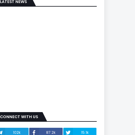
LATEST NEWS
CONNECT WITH US
102k
87.2k
15.1k