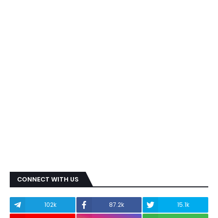
CONNECT WITH US
102k
87.2k
15.1k