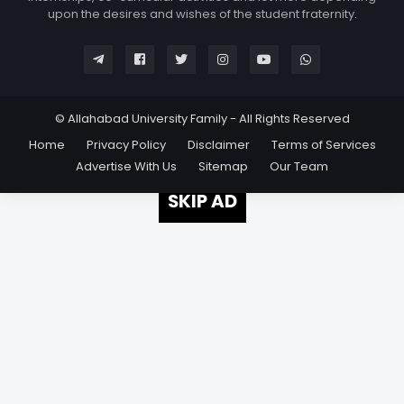
upon the desires and wishes of the student fraternity.
© Allahabad University Family - All Rights Reserved
Home
Privacy Policy
Disclaimer
Terms of Services
Advertise With Us
Sitemap
Our Team
SKIP AD