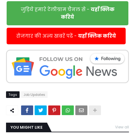
जुड़िये हमारे टेलीग्राम चैनल से -
यहाँ क्लिक
करिये
रोजगार की अन्य खबरें पढें -
यहाँ क्लिक करिये
Tags
Job Updates
YOU MIGHT LIKE
View all