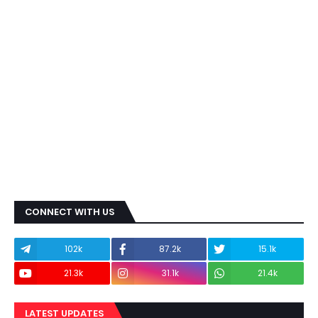
CONNECT WITH US
102k
87.2k
15.1k
21.3k
31.1k
21.4k
LATEST UPDATES