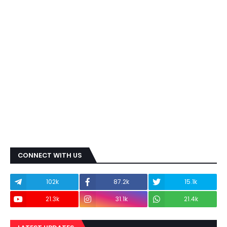
CONNECT WITH US
102k
87.2k
15.1k
21.3k
31.1k
21.4k