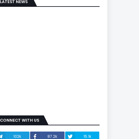
LATEST NEWS
CONNECT WITH US
102k
87.2k
15.1k