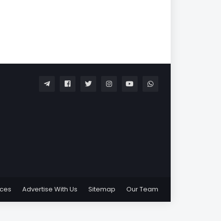
ices
Advertise With Us
Sitemap
Our Team