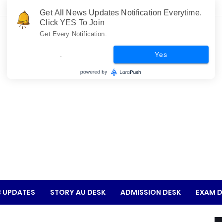
Get All News Updates Notification Everytime.
Click YES To Join
Get Every Notification.
.
Yes
 UPDATES
STORY AU DESK
ADMISSION DESK
EXAM D