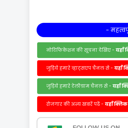
- महत्वपू
नोटिफिकेशन की सूचना देखिए -
यहाँ 
जुड़िये हमारे व्हाट्सएप चैनल से -
यहाँ क
जुड़िये हमारे टेलीग्राम चैनल से -
यहाँ क
रोजगार की अन्य खबरें पढें -
यहाँ क्लिक