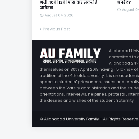
भर्ती, 10वीं 12वीं पास कर सकते हैं
अपडेट?
आवेदन
August 0
August 04, 2026
Previous Post
Allahabad Unive
committed to ai
Allahabad 24×7
themselves on 30th April 2018 having 1.5 lakhs+ of
tradition of the 4th oldest varsity. It is an aca
space to students' grievances, issues and creativit
between the Varsity administration and the stude
orientations, interviews, helplines, protests , int
the desires and wishes of the student fraternity.
© Allahabad University Family - All Rights Reserv