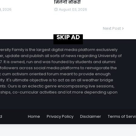
मिलेगी नौकरी
4, 2026
August 03, 2026
Next Post
SKIP AD
rsity Family is the largest digital media platform exclusively
r, update and publish all sorts of news regarding University of
. It is owned, run and was founded by students and alumni
 followers across social media platforms to reinvigorate the
demic cum activism oriented forum meant to provide enough
y. It's ultimate objective is to act as an all weather bridge
nts. Ours is an eclectic genre encompassing live sessions,
ernships, co-curricular activities and lot more depending upon
ed
Home
Privacy Policy
Disclaimer
Terms of Serv