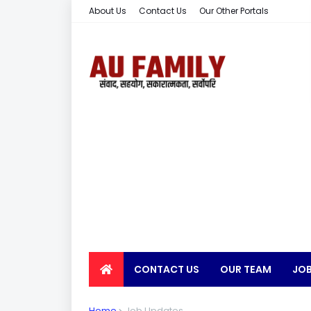
About Us
Contact Us
Our Other Portals
CONTACT US
OUR TEAM
JOB
EARN MONEY
Home
Job Updates