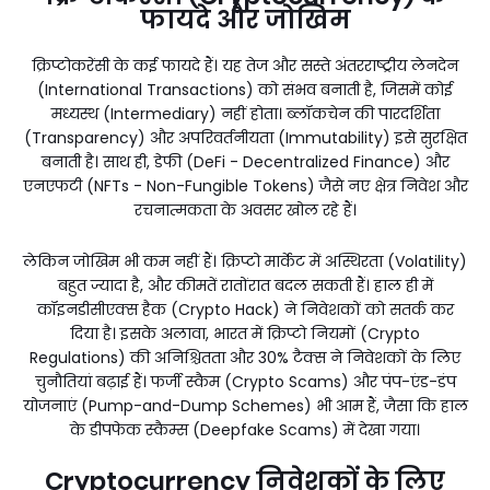
फायदे और जोखिम
क्रिप्टोकरेंसी के कई फायदे हैं। यह तेज और सस्ते अंतरराष्ट्रीय लेनदेन
(International Transactions) को संभव बनाती है, जिसमें कोई
मध्यस्थ (Intermediary) नहीं होता। ब्लॉकचेन की पारदर्शिता
(Transparency) और अपरिवर्तनीयता (Immutability) इसे सुरक्षित
बनाती है। साथ ही, डेफी (DeFi - Decentralized Finance) और
एनएफटी (NFTs - Non-Fungible Tokens) जैसे नए क्षेत्र निवेश और
रचनात्मकता के अवसर खोल रहे हैं।
लेकिन जोखिम भी कम नहीं हैं। क्रिप्टो मार्केट में अस्थिरता (Volatility)
बहुत ज्यादा है, और कीमतें रातोंरात बदल सकती हैं। हाल ही में
कॉइनडीसीएक्स हैक (Crypto Hack) ने निवेशकों को सतर्क कर
दिया है। इसके अलावा, भारत में क्रिप्टो नियमों (Crypto
Regulations) की अनिश्चितता और 30% टैक्स ने निवेशकों के लिए
चुनौतियां बढ़ाई हैं। फर्जी स्कैम (Crypto Scams) और पंप-एंड-डंप
योजनाएं (Pump-and-Dump Schemes) भी आम हैं, जैसा कि हाल
के डीपफेक स्कैम्स (Deepfake Scams) में देखा गया।
Cryptocurrency निवेशकों के लिए