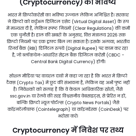
(Cryptocurrency) का भविष्य
भारत में क्रिप्टोकरेंसी का भविष्य उज्ज्वल लेकिन अनिश्चित है। सरकार
ने क्रिप्टो को वर्चुअल डिजिटल एसेट (Virtual Digital Asset) के रूप
में मान्यता दी है, लेकिन स्पष्ट नियमों (Clear Regulations) की कमी
एक चुनौती है। हाल की खबरों के अनुसार, वित्त मंत्रालय 2026 तक
क्रिप्टो नियमों पर एक ड्राफ्ट बिल ला सकता है। इसके अलावा, भारतीय
रिजर्व बैंक (RBI) डिजिटल रुपये (Digital Rupee) पर काम कर रहा
है, जो ब्लॉकचेन-आधारित सेंट्रल बैंक डिजिटल करेंसी (CBDC -
Central Bank Digital Currency) होगी।
सोशल मीडिया पर वायरल दावों में कहा जा रहा है कि भारत में क्रिप्टो
टैक्स (Crypto Tax) में छूट की संभावना है, लेकिन यह अभी पुष्ट नहीं
है। निवेशकों को सलाह है कि वे केवल आधिकारिक स्रोतों, जैसे
ssc.gov.in या रेलवे की तरह विश्वसनीय वेबसाइट्स, से प्रेरित न हों,
बल्कि क्रिप्टो न्यूज पोर्टल्स (Crypto News Portals) जैसे
कॉइनटेलीग्राफ (Cointelegraph) या कॉइनडेस्क (CoinDesk) पर
भरोसा करें।
Cryptocurrency में निवेश पर तथ्य