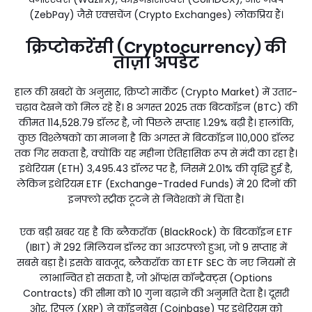
(ZebPay) जैसे एक्सचेंज (Crypto Exchanges) लोकप्रिय हैं।
क्रिप्टोकरेंसी (Cryptocurrency) की
ताज़ा अपडेट
हाल की खबरों के अनुसार, क्रिप्टो मार्केट (Crypto Market) में उतार-
चढ़ाव देखने को मिल रहे हैं। 8 अगस्त 2025 तक बिटकॉइन (BTC) की
कीमत 114,528.79 डॉलर है, जो पिछले सप्ताह 1.29% बढ़ी है। हालांकि,
कुछ विश्लेषकों का मानना है कि अगस्त में बिटकॉइन 110,000 डॉलर
तक गिर सकता है, क्योंकि यह महीना ऐतिहासिक रूप से मंदी का रहा है।
इथेरियम (ETH) 3,495.43 डॉलर पर है, जिसमें 2.01% की वृद्धि हुई है,
लेकिन इथेरियम ETF (Exchange-Traded Funds) में 20 दिनों की
इनफ्लो स्ट्रीक टूटने से निवेशकों में चिंता है।
एक बड़ी खबर यह है कि ब्लैकरॉक (BlackRock) के बिटकॉइन ETF
(IBIT) में 292 मिलियन डॉलर का आउटफ्लो हुआ, जो 9 सप्ताह में
सबसे बड़ा है। इसके बावजूद, ब्लैकरॉक का ETF SEC के नए नियमों से
लाभान्वित हो सकता है, जो ऑप्शंस कॉन्ट्रैक्ट्स (Options
Contracts) की सीमा को 10 गुना बढ़ाने की अनुमति देता है। दूसरी
ओर, रिपल (XRP) ने कॉइनबेस (Coinbase) पर इथेरियम को