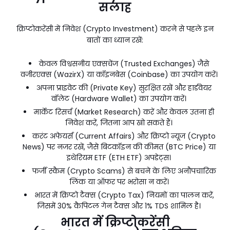
सलाह
क्रिप्टोकरेंसी में निवेश (Crypto Investment) करने से पहले इन
बातों का ध्यान रखें:
केवल विश्वसनीय एक्सचेंज (Trusted Exchanges) जैसे
वजीरएक्स (WazirX) या कॉइनबेस (Coinbase) का उपयोग करें।
अपना प्राइवेट की (Private Key) सुरक्षित रखें और हार्डवेयर
वॉलेट (Hardware Wallet) का उपयोग करें।
मार्केट रिसर्च (Market Research) करें और केवल उतना ही
निवेश करें, जितना आप खो सकते हैं।
करंट अफेयर्स (Current Affairs) और क्रिप्टो न्यूज (Crypto
News) पर नजर रखें, जैसे बिटकॉइन की कीमत (BTC Price) या
इथेरियम ETF (ETH ETF) अपडेट्स।
फर्जी स्कैम (Crypto Scams) से बचने के लिए अनौपचारिक
लिंक या ऑफर पर भरोसा न करें।
भारत में क्रिप्टो टैक्स (Crypto Tax) नियमों का पालन करें,
जिसमें 30% कैपिटल गेन टैक्स और 1% TDS शामिल है।
भारत में क्रिप्टोकरेंसी