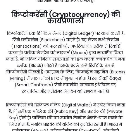
और ताजा खबरों पर नजर डालते हैं।
क्रिप्टोकरेंसी (Cryptocurrency) की
कार्यप्रणाली
क्रिप्टोकरेंसी एक डिजिटल लेजर (Digital Ledger) पर काम करती है,
जिसे ब्लॉकचेन (Blockchain) कहते हैं। यह लेजर सभी लेनदेन
(Transactions) को पारदर्शी और अपरिवर्तनीय तरीके से रिकॉर्ड
करता है। प्रत्येक लेनदेन को माइनर्स (Miners) द्वारा सत्यापित किया
जाता है, जो जटिल गणितीय समस्याओं को हल करके ब्लॉकचेन में नया
ब्लॉक (Block) जोड़ते हैं। इसके बदले उन्हें रिवॉर्ड के रूप में
क्रिप्टोकरेंसी मिलती है। उदाहरण के लिए, बिटकॉइन माइनिंग (Bitcoin
Mining) में माइनर्स को BTC में भुगतान होता है। स्मार्ट कॉन्ट्रैक्ट्स
(Smart Contracts) जैसी तकनीकें, खासकर इथेरियम पर,
स्वचालित और भरोसेमंद लेनदेन को संभव बनाती हैं।
क्रिप्टोकरेंसी को डिजिटल वॉलेट (Digital Wallet) में स्टोर किया जाता
है, जिसमें एक पब्लिक की (Public Key) और प्राइवेट की (Private
Key) होती है। पब्लिक की का उपयोग लेनदेन भेजने-प्राप्त करने के
लिए होता है, जबकि प्राइवेट की वॉलेट को सुरक्षित रखती है। भारत में
वजीरएक्स (WazirX), कॉइनडीसीएक्स (CoinDCX), और जेबपे