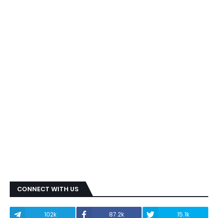
CONNECT WITH US
102k
87.2k
15.1k