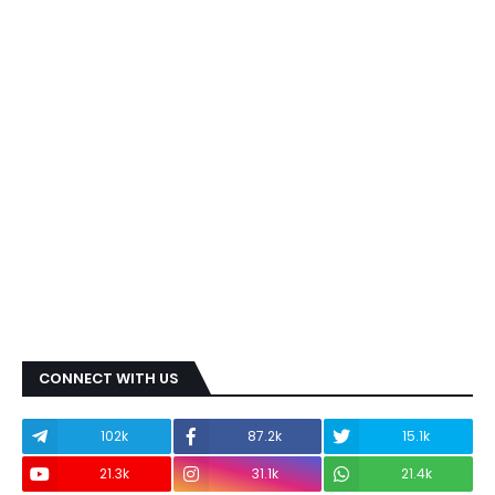
CONNECT WITH US
102k
87.2k
15.1k
21.3k
31.1k
21.4k