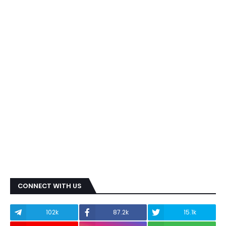
CONNECT WITH US
102k
87.2k
15.1k