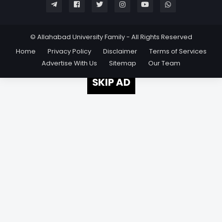
© Allahabad University Family - All Rights Reserved
Home
Privacy Policy
Disclaimer
Terms of Services
Advertise With Us
Sitemap
Our Team
SKIP AD