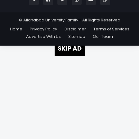
© Allahabad University Family - All Rights Reserved
Home
Privacy Policy
Disclaimer
Terms of Services
Advertise With Us
Sitemap
Our Team
SKIP AD