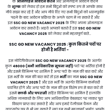
के
ऑनलाइन आवेदन करने
और ऑनलाइन आवेदन करने
के
शुल्क
को लेकर हो हम सभी बिंदुओं को स्पष्ट रूप से आपके साथ
नीचे साझा कर रहे हैं और आप नीचे दिए गए सभी बिंदुओं को ध्यानपूर्वक
पढ़ने के बाद आवेदन प्रक्रिया के अगले चरण में जा सकते हैं और
इस
SSC GD NEW VACANCY 2025
के लिए अपना ऑनलाइन
आवेदन कर सकते हैं। आइये आपको बताते हैं इस
SSC GD NEW
VACANCY 2025
को लेकर सभी महत्वपूर्ण बातें...
SSC GD NEW VACANCY 2025
कुल कितने पदों पर
:
होनी है भर्तियां -
इस नोटिफिकेशन
SSC GD NEW VACANCY 2025
के अंतर्गत
कुल
46000 (अभी आधिकारिक सूचना नही)
पदों पर भर्तियां होनी है
और इसमें विभिन्न पद शामिल है अगर पदों के नाम की बात करें और
इस भर्ती के नाम की बात करें तो इस
भर्ती
का नाम
SSC GD NEW
VACANCY 2025
है और इस भर्ती के अंतर्गत विभिन्न कर्मचारी
चयनित होंगे और अगर पदों के नाम की हम विशेष रूप से बात करें तो
इसमें
क्लर्क और चपरासी
सहित विभिन्न पद शामिल है हालांकि
अधिक जानकारी के लिए आप आधिकारिक वेबसाइट पर जाकर पूरा
विवरण प्राप्त कर सकते हैं और आप हमारे टेलीग्राम चैनल और
व्हाट्सऐप ग्रुप से भी जुड़ सकते हैं जहां हम सभी महत्वपूर्ण अपडेट आपके