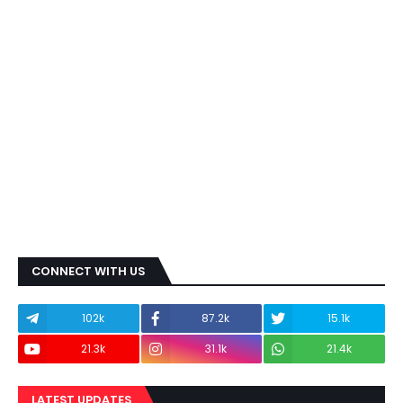
CONNECT WITH US
102k
87.2k
15.1k
21.3k
31.1k
21.4k
LATEST UPDATES