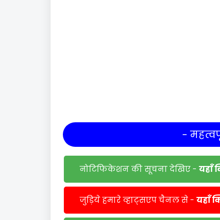
- महत्वपू
नोटिफिकेशन की सूचना देखिए -
यहाँ 
जुड़िये हमारे व्हाट्सएप चैनल से -
यहाँ क