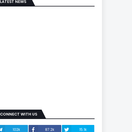
LATEST NEWS
CONNECT WITH US
102k
87.2k
15.1k