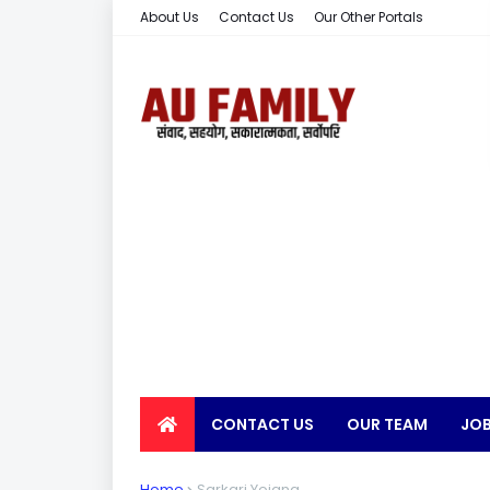
About Us
Contact Us
Our Other Portals
CONTACT US
OUR TEAM
JOB
EARN MONEY
Home
Sarkari Yojana