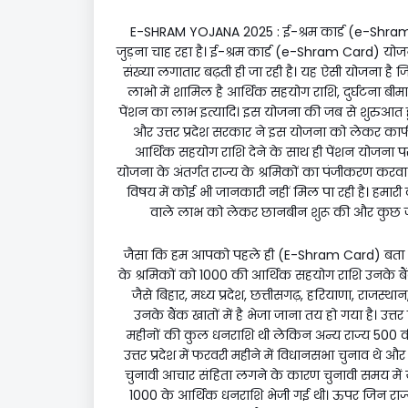
E-SHRAM YOJANA 2025 : ई-श्रम कार्ड (e-Shram 
जुड़ना चाह रहा है। ई-श्रम कार्ड (e-Shram Card) योज
संख्या लगातार बढ़ती ही जा रही है। यह ऐसी योजना है 
लाभो में शामिल है आर्थिक सहयोग राशि, दुर्घटना ब
पेंशन का लाभ इत्यादि। इस योजना की जब से शुरुआत हुई ह
और उत्तर प्रदेश सरकार ने इस योजना को लेकर काफी 
आर्थिक सहयोग राशि देने के साथ ही पेंशन योजना पर भ
योजना के अंतर्गत राज्य के श्रमिकों का पंजीकरण करवा रह
विषय में कोई भी जानकारी नहीं मिल पा रही है। हमारी ट
वाले लाभ को लेकर छानबीन शुरू की और कुछ ज
जैसा कि हम आपको पहले ही (E-Shram Card) बता चुके है
के श्रमिकों को ₹1000 की आर्थिक सहयोग राशि उनके बैंक 
जैसे बिहार, मध्य प्रदेश, छत्तीसगढ़, हरियाणा, राजस
उनके बैंक खातों में है भेजा जाना तय हो गया है। उत्त
महीनों की कुल धनराशि थी लेकिन अन्य राज्य ₹500 की 
उत्तर प्रदेश में फरवरी महीने में विधानसभा चुनाव थे और
चुनावी आचार संहिता लगने के कारण चुनावी समय में
₹1000 के आर्थिक धनराशि भेजी गई थी। ऊपर जिन राज्यो