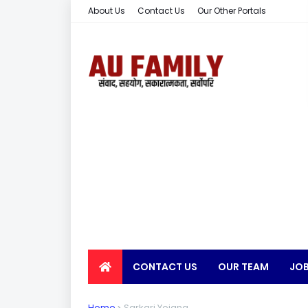
About Us
Contact Us
Our Other Portals
CONTACT US
OUR TEAM
JOB
EARN MONEY
Home
Sarkari Yojana