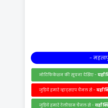
- महत्वपू
नोटिफिकेशन की सूचना देखिए -
यहाँ 
जुड़िये हमारे व्हाट्सएप चैनल से -
यहाँ क
जुड़िये हमारे टेलीग्राम चैनल से -
यहाँ क