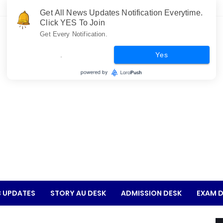
Get All News Updates Notification Everytime.
Click YES To Join
Get Every Notification.
.
Yes
 UPDATES
STORY AU DESK
ADMISSION DESK
EXAM D