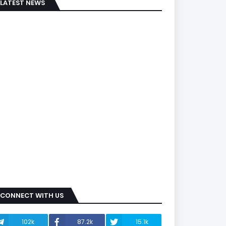
LATEST NEWS
CONNECT WITH US
102k
87.2k
15.1k