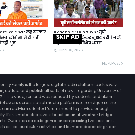
rd Yojana : केंद्र सरकार
UP Scholarship 2026 : यूपी
SKIP AD
िस्त, कोरोना में दी गई
स्कॉलरशिप को लेकर खुशखबरी, जिन्हें
 रही शुरू
नही मिली वो दें विशेष ध्यान
026
June 06, 2026
Next Post
rsity Family is the largest digital media platform exclusively
r, update and publish all sorts of news regarding University of
. It is owned, run and was founded by students and alumni
 followers across social media platforms to reinvigorate the
demic cum activism oriented forum meant to provide enough
y. It's ultimate objective is to act as an all weather bridge
nts. Ours is an eclectic genre encompassing live sessions,
ernships, co-curricular activities and lot more depending upon