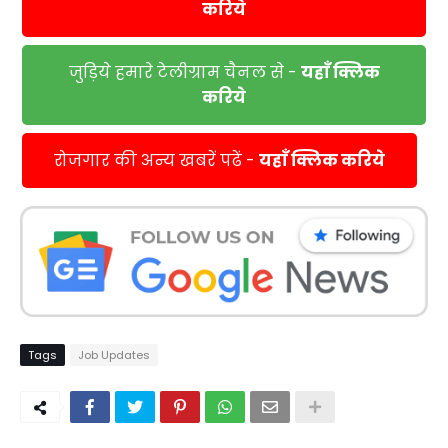
करिये
जुड़िये हमारे टेलीग्राम चैनल से -
यहाँ क्लिक
करिये
रोजगार की अन्य खबरें पढें -
यहाँ क्लिक करिये
Tags
Job Updates