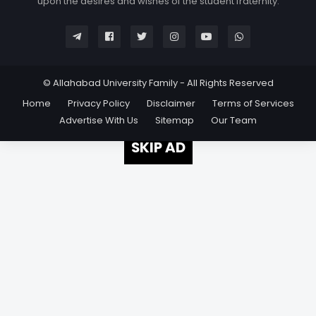
upon the desires and wishes of the student fraternity.
© Allahabad University Family - All Rights Reserved
Home
Privacy Policy
Disclaimer
Terms of Services
Advertise With Us
Sitemap
Our Team
SKIP AD