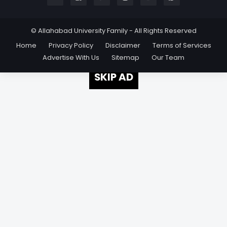
© Allahabad University Family - All Rights Reserved
Home
Privacy Policy
Disclaimer
Terms of Services
Advertise With Us
Sitemap
Our Team
SKIP AD