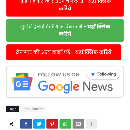
जुड़िये हमारे व्हाट्सएप चैनल से -
यहाँ क्लिक
करिये
जुड़िये हमारे टेलीग्राम चैनल से -
यहाँ क्लिक
करिये
रोजगार की अन्य खबरें पढें -
यहाँ क्लिक करिये
Tags
Job Updates