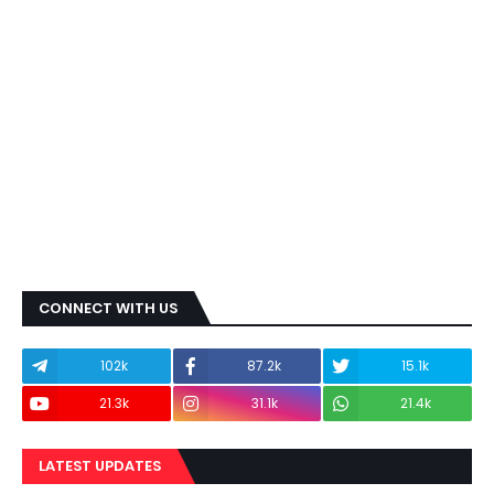
CONNECT WITH US
102k
87.2k
15.1k
21.3k
31.1k
21.4k
LATEST UPDATES