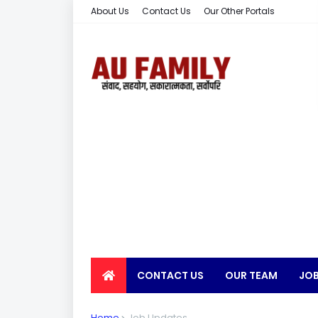
About Us
Contact Us
Our Other Portals
CONTACT US
OUR TEAM
JOB
EARN MONEY
Home
Job Updates