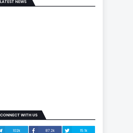
LATEST NEWS
CONNECT WITH US
102k
87.2k
15.1k