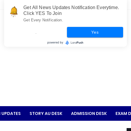
Get All News Updates Notification Everytime.
Click YES To Join
Get Every Notification.
.
Yes
 UPDATES
STORY AU DESK
ADMISSION DESK
EXAM D