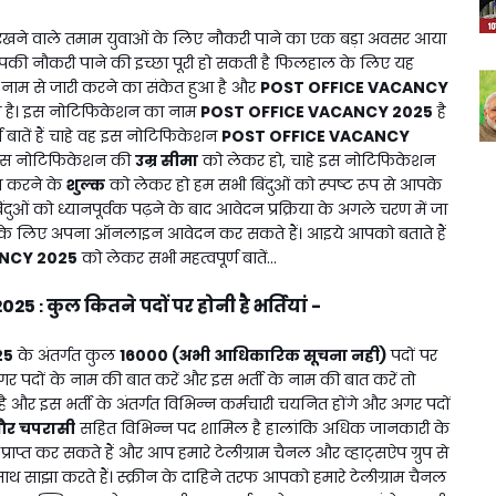
रखने वाले तमाम युवाओं के लिए नौकरी पाने का एक बड़ा अवसर आया
की नौकरी पाने की इच्छा पूरी हो सकती है फिलहाल के लिए यह
नाम से जारी करने का संकेत हुआ है और
POST OFFICE VACANCY
रहा है। इस नोटिफिकेशन का नाम
POST OFFICE VACANCY 2025
है
बातें हैं चाहे वह इस नोटिफिकेशन
POST OFFICE VACANCY
 इस नोटिफिकेशन की
उम्र सीमा
को लेकर हो, चाहे इस नोटिफिकेशन
करने के
शुल्क
को लेकर हो हम सभी बिंदुओं को स्पष्ट रूप से आपके
ुओं को ध्यानपूर्वक पढ़ने के बाद आवेदन प्रक्रिया के अगले चरण में जा
के लिए अपना ऑनलाइन आवेदन कर सकते हैं। आइये आपको बताते हैं
NCY 2025
को लेकर सभी महत्वपूर्ण बातें...
2025
कुल कितने पदों पर होनी है भर्तियां -
:
25
के अंतर्गत कुल
16000 (अभी आधिकारिक सूचना नही)
पदों पर
अगर पदों के नाम की बात करें और इस भर्ती के नाम की बात करें तो
है और इस भर्ती के अंतर्गत विभिन्न कर्मचारी चयनित होंगे और अगर पदों
 और चपरासी
सहित विभिन्न पद शामिल है हालांकि अधिक जानकारी के
्त कर सकते हैं और आप हमारे टेलीग्राम चैनल और व्हाट्सऐप ग्रुप से
साथ साझा करते हैं। स्क्रीन के दाहिने तरफ आपको हमारे टेलीग्राम चैनल