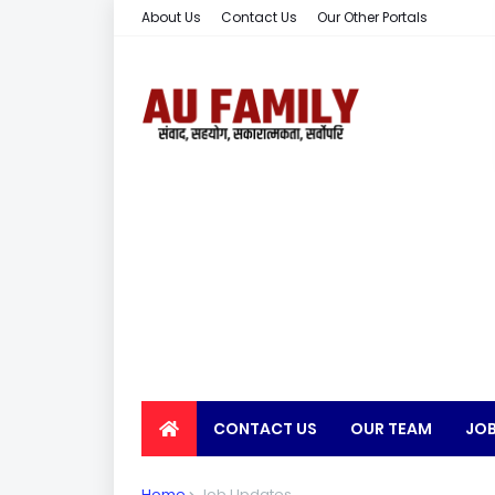
About Us
Contact Us
Our Other Portals
CONTACT US
OUR TEAM
JOB
EARN MONEY
Home
Job Updates