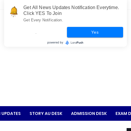
Get All News Updates Notification Everytime.
Click YES To Join
Get Every Notification.
.
Yes
 UPDATES
STORY AU DESK
ADMISSION DESK
EXAM D