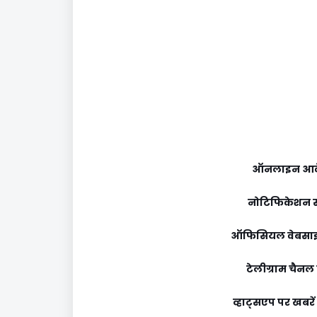
ऑनलाइन आव
नोटिफिकेशन स
ऑफिसियल वेबसाइ
टेलीग्राम चैनल से
व्हाट्सएप पर खबरें प्