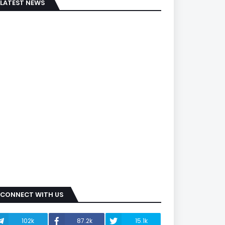
LATEST NEWS
CONNECT WITH US
102k
87.2k
15.1k