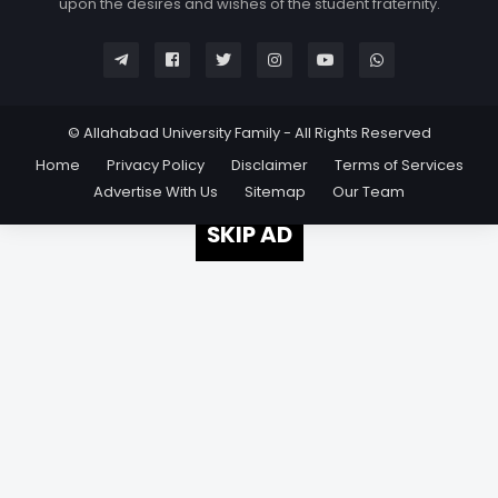
upon the desires and wishes of the student fraternity.
© Allahabad University Family - All Rights Reserved
Home
Privacy Policy
Disclaimer
Terms of Services
Advertise With Us
Sitemap
Our Team
SKIP AD