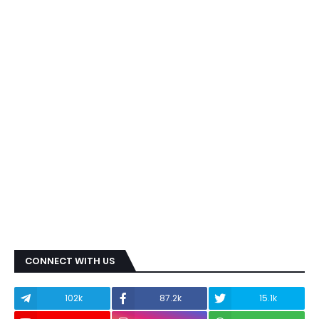
CONNECT WITH US
102k
87.2k
15.1k