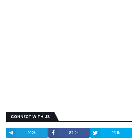
CONNECT WITH US
102k
87.2k
15.1k