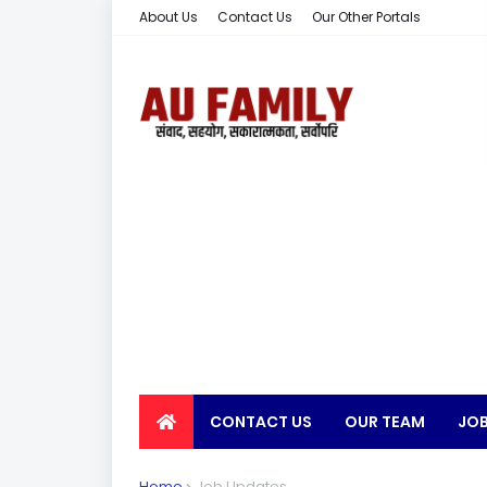
About Us
Contact Us
Our Other Portals
CONTACT US
OUR TEAM
JOB
EARN MONEY
Home
Job Updates