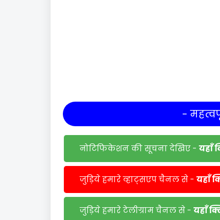
- महत्वपू
नोटिफिकेशन की सूचना देखिए -
यहाँ 
जुड़िये हमारे व्हाट्सएप चैनल से -
यहाँ क
जुड़िये हमारे टेलीग्राम चैनल से -
यहाँ क