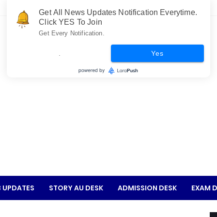
Get All News Updates Notification Everytime.
Click YES To Join
Get Every Notification.
.
Yes
 UPDATES
STORY AU DESK
ADMISSION DESK
EXAM D