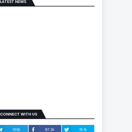
LATEST NEWS
CONNECT WITH US
102k
87.2k
15.1k