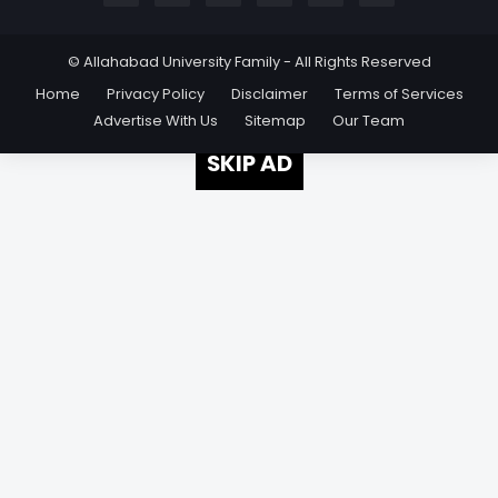
© Allahabad University Family - All Rights Reserved
Home
Privacy Policy
Disclaimer
Terms of Services
Advertise With Us
Sitemap
Our Team
SKIP AD