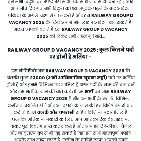
हम सभी बिंदुओं को स्पष्ट रूप से आपके साथ नीचे साझा कर रहे हैं और
आप नीचे दिए गए सभी बिंदुओं को ध्यानपूर्वक पढ़ने के बाद आवेदन
प्रक्रिया के अगले चरण में जा सकते हैं और इस
RAILWAY GROUP D
VACANCY 2025
के लिए अपना ऑनलाइन आवेदन कर सकते हैं।
आइये आपको बताते हैं इस
RAILWAY GROUP D VACANCY
2025
को लेकर सभी महत्वपूर्ण बातें...
RAILWAY GROUP D VACANCY 2025
कुल कितने पदों
:
पर होनी है भर्तियां -
इस नोटिफिकेशन
RAILWAY GROUP D VACANCY 2025
के
अंतर्गत कुल
23000 (अभी आधिकारिक सूचना नही)
पदों पर भर्तियां
होनी है और इसमें विभिन्न पद शामिल है अगर पदों के नाम की बात करें
और इस भर्ती के नाम की बात करें तो इस
भर्ती
का नाम
RAILWAY
GROUP D VACANCY 2025
है और इस भर्ती के अंतर्गत विभिन्न
कर्मचारी चयनित होंगे और अगर पदों के नाम की हम विशेष रूप से बात
करें तो इसमें
क्लर्क और चपरासी
सहित विभिन्न पद शामिल है
हालांकि अधिक जानकारी के लिए आप आधिकारिक वेबसाइट पर
जाकर पूरा विवरण प्राप्त कर सकते हैं और आप हमारे टेलीग्राम चैनल
और व्हाट्सऐप ग्रुप से भी जुड़ सकते हैं जहां हम सभी महत्वपूर्ण अपडेट
आपके साथ साझा करते हैं। स्क्रीन के दाहिने तरफ आपको हमारे