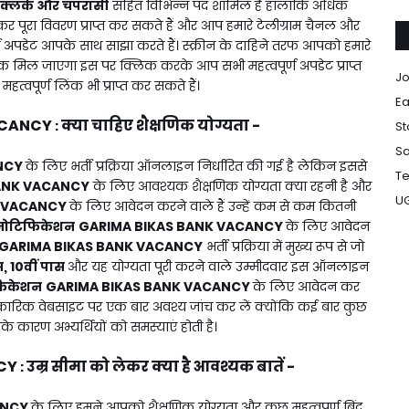
क्लर्क और चपरासी
सहित विभिन्न पद शामिल है हालांकि अधिक
रा विवरण प्राप्त कर सकते हैं और आप हमारे टेलीग्राम चैनल और
पूर्ण अपडेट आपके साथ साझा करते हैं। स्क्रीन के दाहिने तरफ आपको हमारे
िंक मिल जाएगा इस पर क्लिक करके आप सभी महत्वपूर्ण अपडेट प्राप्त
Jo
हत्वपूर्ण लिंक भी प्राप्त कर सकते हैं।
Ea
ACANCY
क्या चाहिए शैक्षणिक योग्यता -
:
St
Sa
ANCY
के लिए भर्ती प्रक्रिया ऑनलाइन निर्धारित की गई है लेकिन इससे
Te
ANK VACANCY
के लिए आवश्यक शैक्षणिक योग्यता क्या रहनी है और
U
K VACANCY
के लिए आवेदन करने वाले हैं उन्हें कम से कम कितनी
नोटिफिकेशन
GARIMA BIKAS BANK VACANCY
के लिए आवेदन
GARIMA BIKAS BANK VACANCY
भर्ती प्रक्रिया में मुख्य रूप से जो
स, 10वीं पास
और यह योग्यता पूरी करने वाले उम्मीदवार इस ऑनलाइन
फिकेशन
GARIMA BIKAS BANK VACANCY
के लिए आवेदन कर
रिक वेबसाइट पर एक बार अवश्य जांच कर लें क्योंकि कई बार कुछ
िसके कारण अभ्यर्थियों को समस्याएं होती है।
CY
उम्र सीमा को लेकर क्या है आवश्यक बातें -
:
ANCY
के लिए हमने आपको शैक्षणिक योग्यता और कुछ महत्वपूर्ण बिंदु