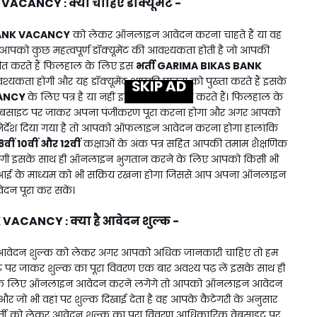
K VACANCY
क्या चाहिए डॉक्यूमेंट -
:
ANK VACANCY
को लेकर ऑनलाइन आवेदन करना चाहते हैं या वह
आपको कुछ महत्वपूर्ण डॉक्यूमेंट की आवश्यकता होती है जो आपकी
ाणित करते हैं फिलहाल के लिए इस
भर्ती
GARIMA BIKAS BANK
यकता होगी और यह डॉक्यूमेंट आपकी पात्रता को पुख्ता करते हैं इसके
SKIP AD
CANCY
के लिए पत्र है या नहीं इसका भी निर्धारण करते हैं। फिलहाल के
ेबसाइट पर जाकर अपना पंजीकरण पूरा करना होगा और अगर आपको
िर्देश दिया गया है तो आपको ऑफलाइन आवेदन करना होगा हालांकि
8वीं 10वीं और 12वीं
कक्षाओं के अंक पत्र सहित आपकी तमाम शैक्षणिक
 होगी इसके साथ ही ऑनलाइन भुगतान करने के लिए आपको किसी भी
ा यूपीआई के माध्यम को भी सक्रिय रखना होगा जिससे आप अपना ऑनलाइन
ेदन पूरा कर सकें।
K VACANCY
क्या है आवेदन शुल्क -
:
आवेदन शुल्क को लेकर अगर आपको अधिक जानकारी चाहिए तो हम
र जाकर शुल्क का पूरा विवरण एक बार अवश्य पढ़ लें इसके साथ ही
े लिए ऑनलाइन आवेदन करने लगेंगे तो आपको ऑनलाइन आवेदन
र जो भी वहां पर शुल्क दिखाई देता है वह आपके कैटेगरी के अनुसार
र्ती को लेकर आवेदन शुल्क का पूरा विवरण आधिकारिक वेबसाइट पर