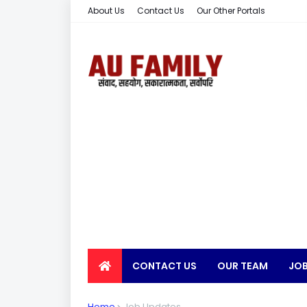
About Us
Contact Us
Our Other Portals
CONTACT US
OUR TEAM
JOB
EARN MONEY
Home
Job Updates