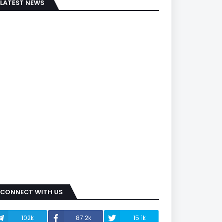
LATEST NEWS
CONNECT WITH US
102k
87.2k
15.1k