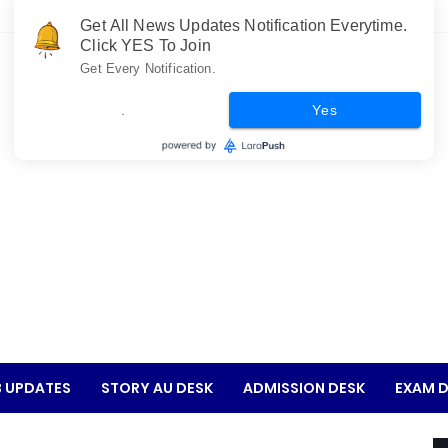
Get All News Updates Notification Everytime.
Click YES To Join
Get Every Notification.
.
Yes
 UPDATES
STORY AU DESK
ADMISSION DESK
EXAM D