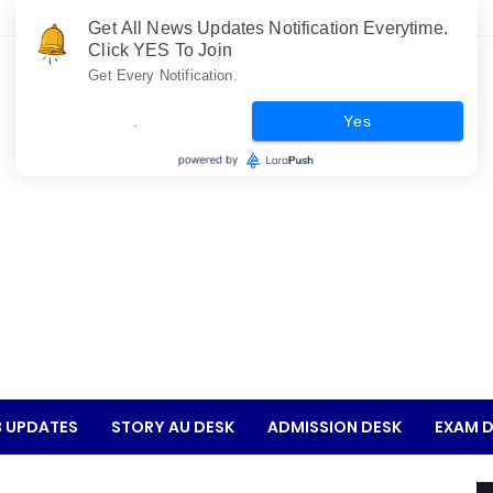
Get All News Updates Notification Everytime.
Click YES To Join
Get Every Notification.
.
Yes
 UPDATES
STORY AU DESK
ADMISSION DESK
EXAM D