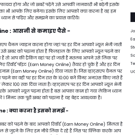
ायदा होगा और जो खबरें पढ़ेंगे उसे आपकी जानकारी भी बढ़ेगी इसके
ौका भी आपके लिए बनेगा। इसके लिए आपको क्या करना है वह हम
 ध्यान से पढ़िए और समझने का प्रयास करिये।
ne : आसनी से कमाइए पैसे -
Jo
Ea
एप चैनल ज्वाइन करना होगा जहां पर हर दिन आपको न्यूज़ भेजी जाती
St
से खबर को पढ़ाना होता है फिलहाल के लिए आपको न्यूज़ पढ़ने का
Sa
 हैं तो आप की ट्रैकिंग वहां पर हो जाती है मतलब आपने उसे लिंक पर
Te
 रिवॉर्ड पॉइंट
(Earn Money Online)
तैयार हो चुके हैं और हर दिन
ह इनाम
(Earn Money Online)
दिया जाता है। जिस व्हाट्सएप चैनल पर
U
पढ़ने का वहीं पर हर दिन रात के 10:00 बजे विनर अनाउंस किए जाते हैं
 से लेकर ₹100 तक दिया जाता है। व्हाट्सएप पर हर दिन आपको न्यूज़ भेजी
रके आपको न्यूज़ पढ़ना होता है बस आपका काम हो गया लेकिन ध्यान
 मिनट तक पूरी खबर को पढ़ाना है यह बेहद आवश्यक है।
 : क्या करना है इसको समझें -
बर को पढ़ने के बाद आपको रिवॉर्ड
(Earn Money Online)
मिलता है
 से जुड़ने के लिए हम नीचे लिंक दे रहे हैं जिस पर क्लिक करके आप