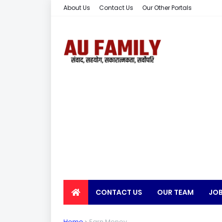
About Us
Contact Us
Our Other Portals
CONTACT US
OUR TEAM
JOB
EARN MONEY
Home
Earn Money