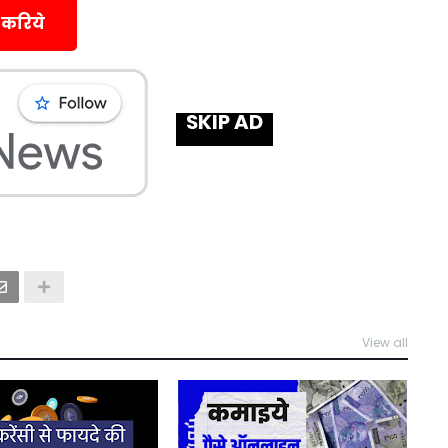
 करिये
SKIP AD
View all