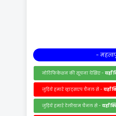
- महत्वपू
नोटिफिकेशन की सूचना देखिए -
यहाँ 
जुड़िये हमारे व्हाट्सएप चैनल से -
यहाँ क
जुड़िये हमारे टेलीग्राम चैनल से -
यहाँ क