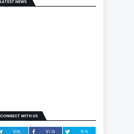
LATEST NEWS
CONNECT WITH US
102k
87.2k
15.1k