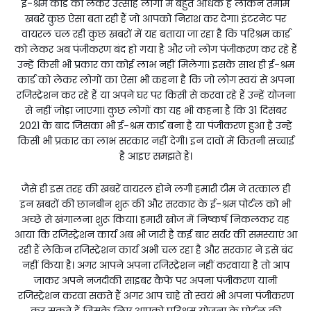
ई-श्रम कार्ड को लेकर उत्साह लोगों में बहुत अधिक है लेकिन तमाम
खबरें कुछ ऐसा बता रही हैं जो आपको निराश कर देगा। इंटरनेट पर
वायरल चल रही कुछ खबरों में यह बताया जा रहा है कि परिश्रम कार्ड
को लेकर अब पंजीकरण बंद हो गया है और जो लोग पंजीकरण कर रहे हैं
उन्हें किसी भी प्रकार का कोई लाभ नहीं मिलेगा। इसके साथ ही ई-श्रम
कार्ड को लेकर लोगों का ऐसा भी कहना है कि जो लोग स्वयं से अपना
रजिस्ट्रेशन कर रहे हैं या अपने घर पर किसी से करवा रहे हैं उन्हें योजना
से नहीं जोड़ा जाएगा। कुछ लोगों का यह भी कहना है कि 31 दिसंबर
2021 के बाद जिसका भी ई-श्रम कार्ड बना है या पंजीकरण हुआ है उन्हें
किसी भी प्रकार का लाभ सरकार नहीं देगी। इन दावों में कितनी सच्चाई
है आइए समझते हैं।
जैसे ही इस तरह की खबरें वायरल होने लगी हमारी टीम ने तत्काल ही
इन खबरों की छानबीन शुरू की और सरकार के ई-श्रम पोर्टल को भी
अच्छे से खंगालना शुरू किया। हमारी खोज में निष्कर्ष निकलकर यह
आया कि रजिस्ट्रेशन कार्य अब भी जारी है कई बार सर्वर की समस्याएं आ
रही हैं लेकिन रजिस्ट्रेशन कार्य अभी चल रहा है और सरकार ने इसे बंद
नहीं किया है। अगर आपने अपना रजिस्ट्रेशन नहीं करवाया है तो आप
जाकर अपने नजदीकी साइबर कैफे पर अपना पंजीकरण यानी
रजिस्ट्रेशन करवा सकते हैं अगर आप चाहे तो स्वयं भी अपना पंजीकरण
कर सकते हैं जिसके लिए आपको परिश्रम योजना के पोर्टल की