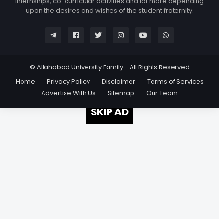
internships, co-curricular activities and lot more depending
upon the desires and wishes of the student fraternity.
© Allahabad University Family - All Rights Reserved
Home
Privacy Policy
Disclaimer
Terms of Services
Advertise With Us
Sitemap
Our Team
SKIP AD