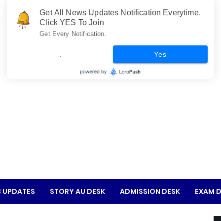
Get All News Updates Notification Everytime.
Click YES To Join
Get Every Notification.
.
Yes
 UPDATES
STORY AU DESK
ADMISSION DESK
EXAM D