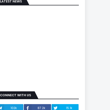
LATEST NEWS
CONNECT WITH US
102k
87.2k
15.1k