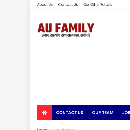
About Us
Contact Us
Our Other Portals
CONTACT US
OUR TEAM
JOB
EARN MONEY
Home
Job Updates