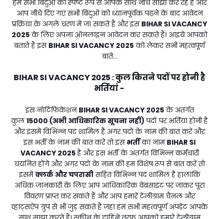
हम सभी बिंदुओं को स्पष्ट रूप से आपके साथ नीचे साझा कर रहे हैं और
आप नीचे दिए गए सभी बिंदुओं को ध्यानपूर्वक पढ़ने के बाद आवेदन
प्रक्रिया के अगले चरण में जा सकते हैं और इस
BIHAR SI VACANCY
2025
के लिए अपना ऑनलाइन आवेदन कर सकते हैं। आइये आपको
बताते हैं इस
BIHAR SI VACANCY 2025
को लेकर सभी महत्वपूर्ण
बातें...
BIHAR SI VACANCY 2025
कुल कितने पदों पर होनी है
:
भर्तियां -
इस नोटिफिकेशन
BIHAR SI VACANCY 2025
के अंतर्गत
कुल
15000 (अभी आधिकारिक सूचना नही)
पदों पर भर्तियां होनी है
और इसमें विभिन्न पद शामिल है अगर पदों के नाम की बात करें और
इस भर्ती के नाम की बात करें तो इस
भर्ती
का नाम
BIHAR SI
VACANCY 2025
है और इस भर्ती के अंतर्गत विभिन्न कर्मचारी
चयनित होंगे और अगर पदों के नाम की हम विशेष रूप से बात करें तो
इसमें
क्लर्क और चपरासी
सहित विभिन्न पद शामिल है हालांकि
अधिक जानकारी के लिए आप आधिकारिक वेबसाइट पर जाकर पूरा
विवरण प्राप्त कर सकते हैं और आप हमारे टेलीग्राम चैनल और
व्हाट्सऐप ग्रुप से भी जुड़ सकते हैं जहां हम सभी महत्वपूर्ण अपडेट आपके
साथ साझा करते हैं। स्क्रीन के दाहिने तरफ आपको हमारे टेलीग्राम