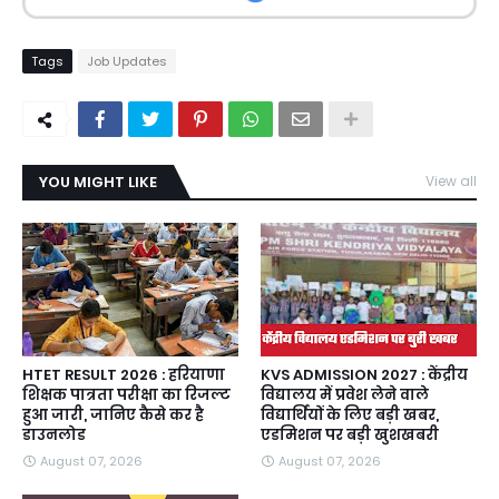
Tags
Job Updates
YOU MIGHT LIKE
View all
HTET RESULT 2026 : हरियाणा
KVS ADMISSION 2027 : केंद्रीय
शिक्षक पात्रता परीक्षा का रिजल्ट
विद्यालय में प्रवेश लेने वाले
हुआ जारी, जानिए कैसे कर है
विद्यार्थियों के लिए बड़ी खबर,
डाउनलोड
एडमिशन पर बड़ी खुशखबरी
August 07, 2026
August 07, 2026