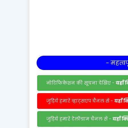
- महत्वपू
नोटिफिकेशन की सूचना देखिए -
यहाँ 
जुड़िये हमारे व्हाट्सएप चैनल से -
यहाँ क
जुड़िये हमारे टेलीग्राम चैनल से -
यहाँ क