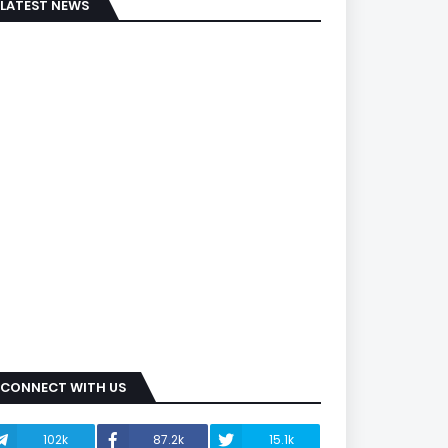
LATEST NEWS
CONNECT WITH US
102k
87.2k
15.1k