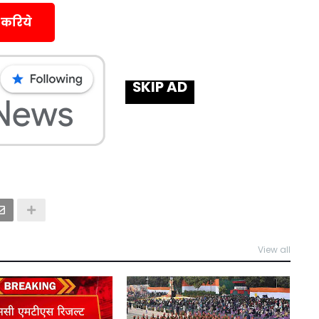
 करिये
SKIP AD
View all