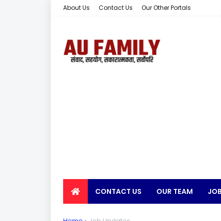
About Us
Contact Us
Our Other Portals
CONTACT US
OUR TEAM
JOB
EARN MONEY
Home
Job Updates