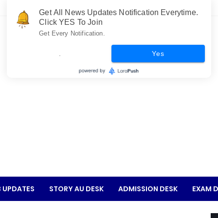
Get All News Updates Notification Everytime.
Click YES To Join
Get Every Notification.
.
Yes
 UPDATES
STORY AU DESK
ADMISSION DESK
EXAM D