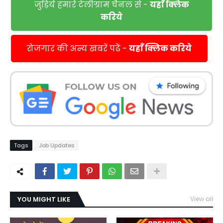
जुड़िये हमारे टेलीग्राम चैनल से -
यहाँ क्लिक
करिये
रोजगार की अन्य खबरें पढें -
यहाँ क्लिक करिये
Tags
Job Updates
YOU MIGHT LIKE
View all