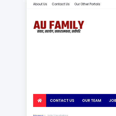
About Us
Contact Us
Our Other Portals
CONTACT US
OUR TEAM
JOB
EARN MONEY
Home
Job Updates