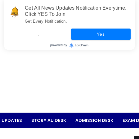
Get All News Updates Notification Everytime.
Click YES To Join
Get Every Notification.
.
Yes
 UPDATES
STORY AU DESK
ADMISSION DESK
EXAM D