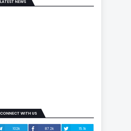
LATEST NEWS
CONNECT WITH US
102k
87.2k
15.1k