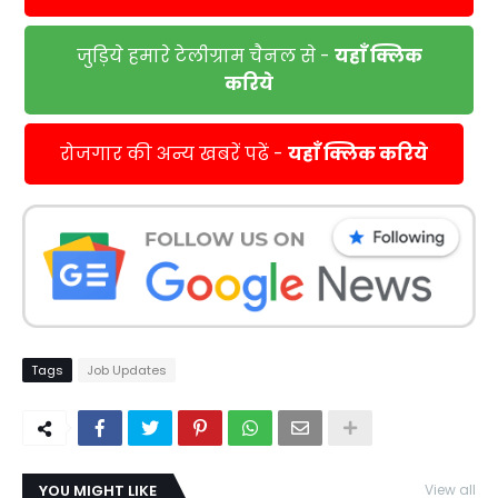
जुड़िये हमारे टेलीग्राम चैनल से -
यहाँ क्लिक
करिये
रोजगार की अन्य खबरें पढें -
यहाँ क्लिक करिये
Tags
Job Updates
YOU MIGHT LIKE
View all