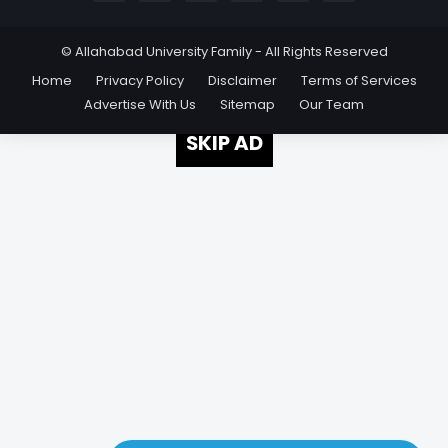
© Allahabad University Family - All Rights Reserved
Home
Privacy Policy
Disclaimer
Terms of Services
Advertise With Us
Sitemap
Our Team
SKIP AD