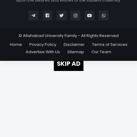
upon the desires and wishes of the student fraternity.
© Allahabad University Family - All Rights Reserved
Home
Privacy Policy
Disclaimer
Terms of Services
Advertise With Us
Sitemap
Our Team
SKIP AD