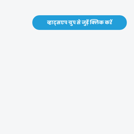
व्हाट्सएप ग्रुप से जुड़ें क्लिक करें