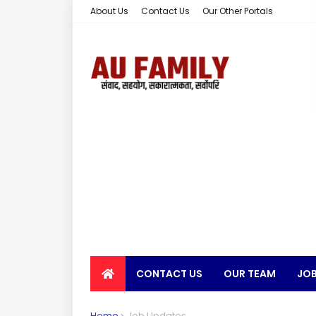
About Us
Contact Us
Our Other Portals
CONTACT US
OUR TEAM
JOB
EARN MONEY
Home
Job Updates