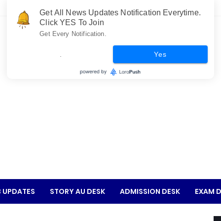
Get All News Updates Notification Everytime.
Click YES To Join
Get Every Notification.
.
Yes
 UPDATES
STORY AU DESK
ADMISSION DESK
EXAM D