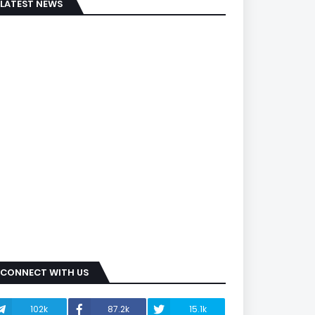
LATEST NEWS
CONNECT WITH US
102k
87.2k
15.1k