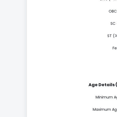
OBC 
SC 
ST (अ
Fe
Age Details (
Minimum Age 
Maximum Age 