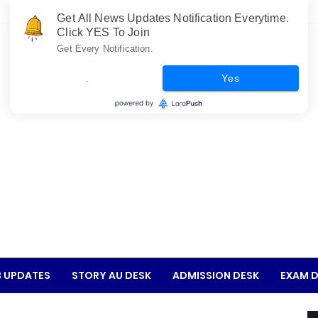
Get All News Updates Notification Everytime.
Click YES To Join
Get Every Notification.
.
Yes
 UPDATES
STORY AU DESK
ADMISSION DESK
EXAM D