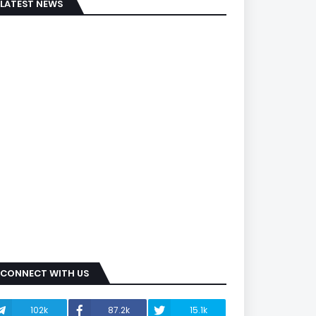
LATEST NEWS
CONNECT WITH US
102k
87.2k
15.1k