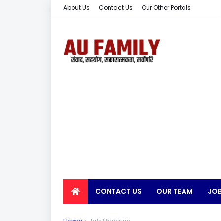
About Us
Contact Us
Our Other Portals
CONTACT US
OUR TEAM
JOB
EARN MONEY
Home
Job Updates