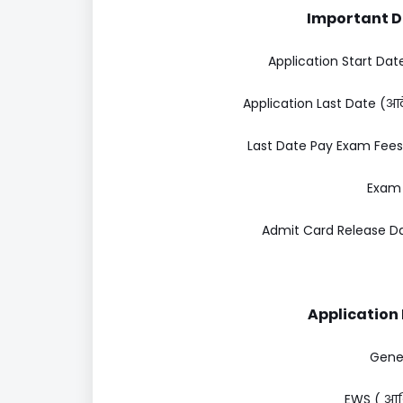
Important Dat
Application Start Date
Application Last Date (आ
Last Date Pay Exam Fees
Exam D
Admit Card Release Date
Application F
Gener
EWS ( आर्