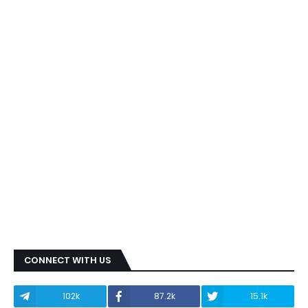
CONNECT WITH US
102k
87.2k
15.1k