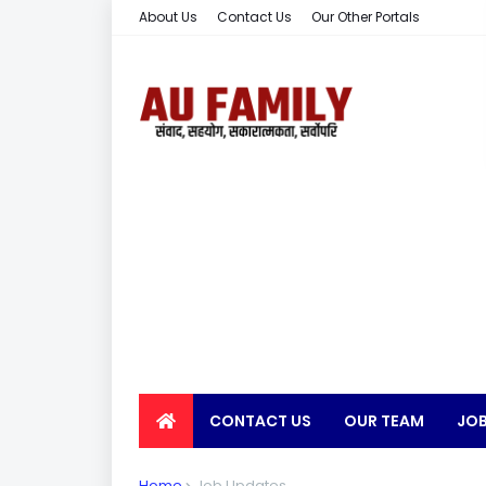
About Us
Contact Us
Our Other Portals
CONTACT US
OUR TEAM
JOB
EARN MONEY
Home
Job Updates