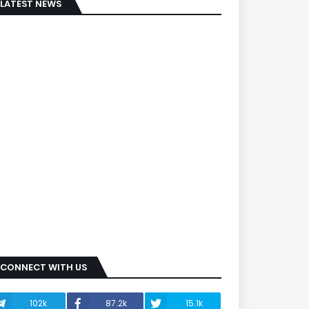
LATEST NEWS
CONNECT WITH US
102k
87.2k
15.1k