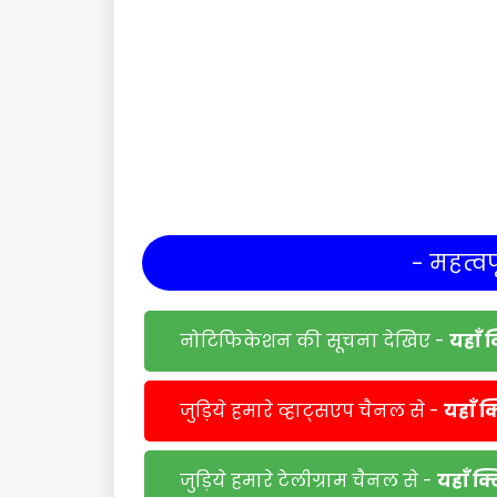
- महत्वपू
नोटिफिकेशन की सूचना देखिए -
यहाँ 
जुड़िये हमारे व्हाट्सएप चैनल से -
यहाँ क
जुड़िये हमारे टेलीग्राम चैनल से -
यहाँ क