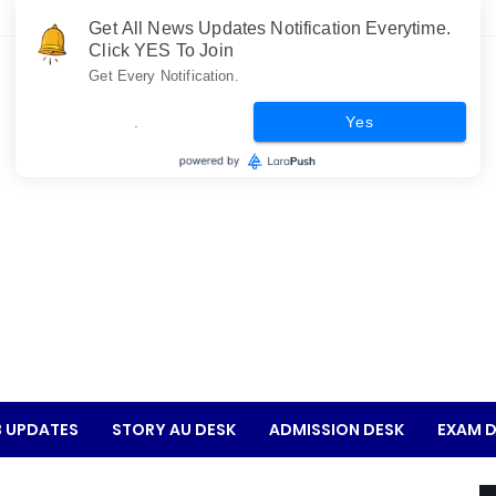
Get All News Updates Notification Everytime.
Click YES To Join
Get Every Notification.
.
Yes
 UPDATES
STORY AU DESK
ADMISSION DESK
EXAM D