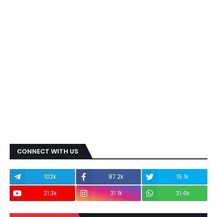
CONNECT WITH US
102k
87.2k
15.1k
21.3k
31.1k
21.4k