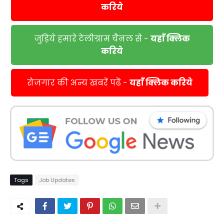
करिये
जुड़िये हमारे टेलीग्राम चैनल से -
यहाँ क्लिक
करिये
रोजगार की अन्य खबरें पढें -
यहाँ क्लिक करिये
Tags
Job Updates