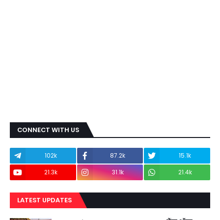
CONNECT WITH US
102k
87.2k
15.1k
21.3k
31.1k
21.4k
LATEST UPDATES