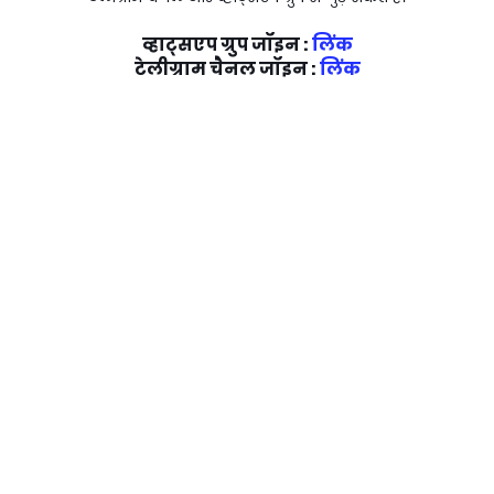
व्हाट्सएप ग्रुप जॉइन :
लिंक
टेलीग्राम चैनल जॉइन :
लिंक