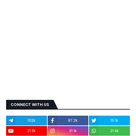
CONNECT WITH US
102k
87.2k
15.1k
21.3k
31.1k
21.4k