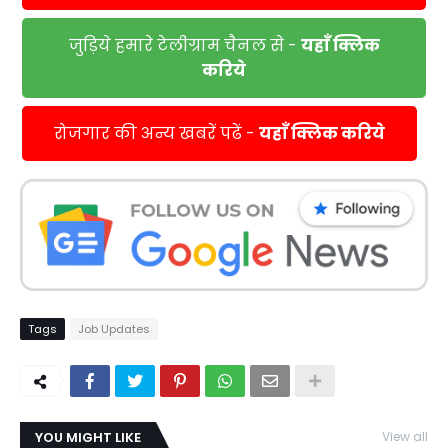
जुड़िये हमारे टेलीग्राम चैनल से -
यहाँ क्लिक
करिये
रोजगार की अन्य खबरें पढें -
यहाँ क्लिक करिये
Tags
Job Updates
YOU MIGHT LIKE
View all