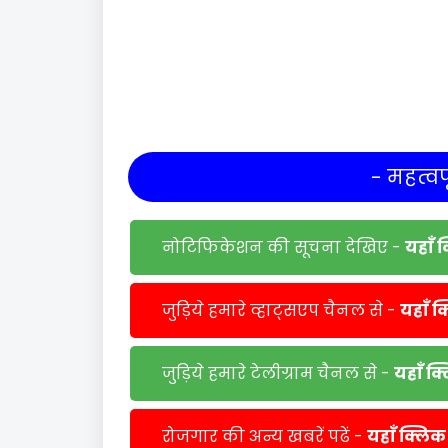
- महत्वपू
नोटिफिकेशन की सूचना देखिए -
यहाँ 
जुड़िये हमारे व्हाट्सएप चैनल से -
यहाँ क
जुड़िये हमारे टेलीग्राम चैनल से -
यहाँ क
रोजगार की अन्य खबरें पढें -
यहाँ क्लिक