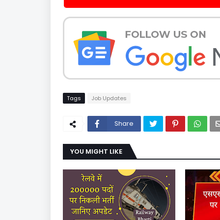
Tags
Job Updates
Share
YOU MIGHT LIKE