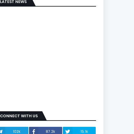
LATEST NEWS
CONNECT WITH US
102k
87.2k
15.1k