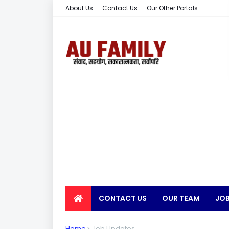
About Us
Contact Us
Our Other Portals
CONTACT US
OUR TEAM
JOB
EARN MONEY
Home
Job Updates