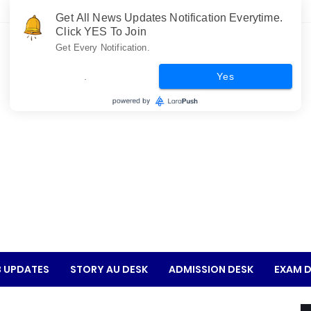
Get All News Updates Notification Everytime.
Click YES To Join
Get Every Notification.
.
Yes
 UPDATES
STORY AU DESK
ADMISSION DESK
EXAM D