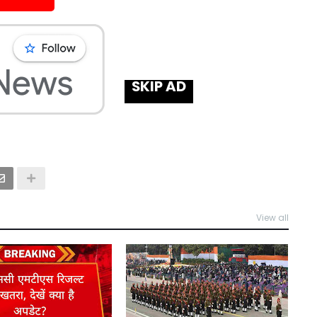
SKIP AD
View all